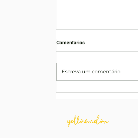
Comentários
Escreva um comentário
Yellowmelon Cria Espaço
Instagramável e Lúdico com
Doces e Chocolates no
Almacen Pepe do Horto
Florestal