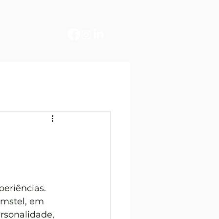
eriências. 
Amstel, em 
rsonalidade, 