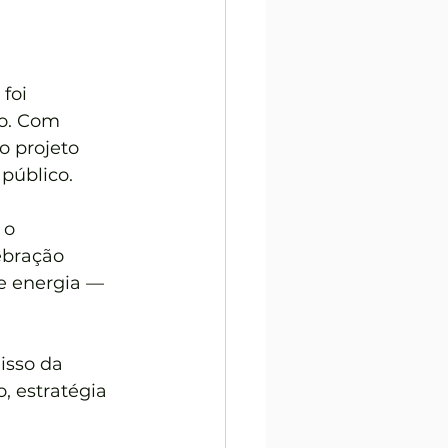
foi 
o. Com 
o projeto 
público.
 o 
ebração 
e energia — 
isso da 
 estratégia 