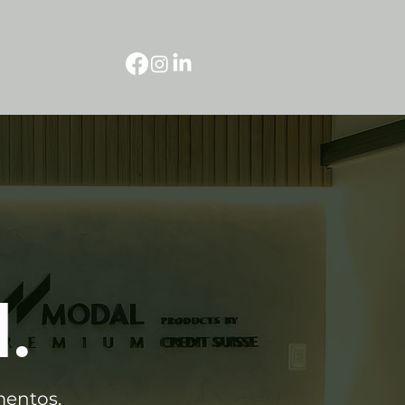
.
mentos.