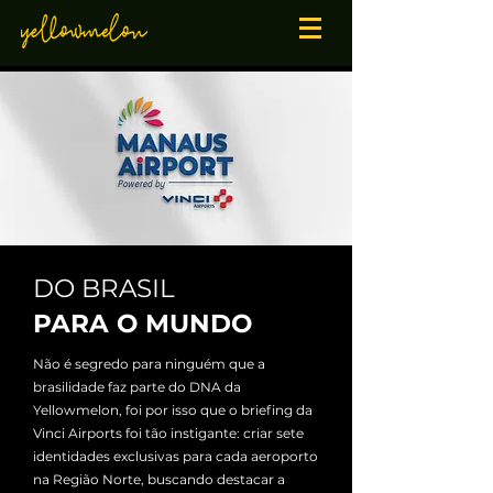
DO BRASIL
PARA O MUNDO
Não é segredo para ninguém que a
brasilidade faz parte do DNA da
Yellowmelon, foi por isso que o briefing da
Vinci Airports foi tão instigante: criar sete
identidades exclusivas para cada aeroporto
na Região Norte, buscando destacar a